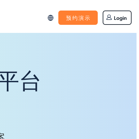
预 约 演 示
Login
理平台
案