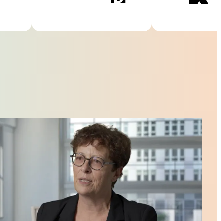
“V
我过
需的