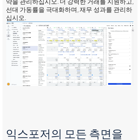
 도
약을 관리하십시오. 더 강력한 거래를 지원하고,
운
십
선대 가동률을 극대화하며, 재무 성과를 관리하
오
십시오.
력
나
익스포저의 모든 측면을