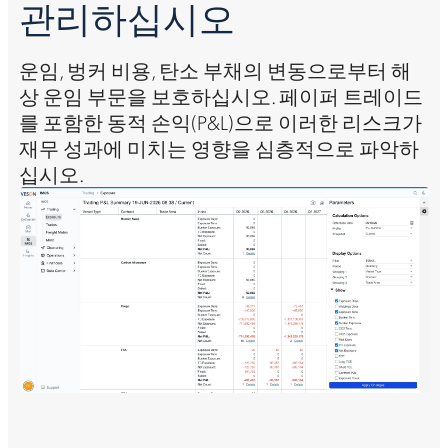
관리하십시오
고
운임, 벙커 비용, 탄소 부채의 변동으로부터 해
심
.
상 운임 부문을 보호하십시오. 페이퍼 트레이드
율
자
를 포함한 동적 손익(P&L)으로 이러한 리스크가
요
록
재무 성과에 미치는 영향을 심층적으로 파악하
케
십시오.