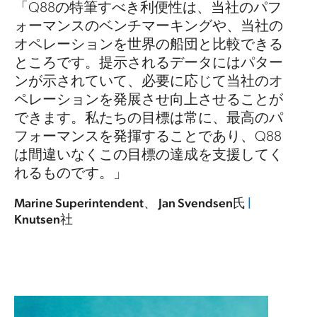
は、当社のパフ
「Shipfixは、用船チームおよびオ
グや、当社の
ョンチーム向けの次世代のクラウ
と比較できる
の海運プラットフォームです。同
タにはパター
的なソリューションは、大量のEメ
じて当社のオ
データ統合に対応し、商業データ
させることが
切に分析し、行動するためのツー
に、最高のパ
してくれます。当社のフィードバ
であり、Q88
する同社の姿勢には多くの学びが
を支援してく
す。」
Struan Ridgwell氏
|
Senior Chartering M
vendsen氏
|