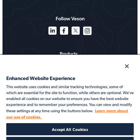
Follow Veson
Products
Solutions
Enhanced Website Experience
Services
This website uses cookies and similar tracking technologies, some of
which are essential for the site to function, while others are optional. We've
Resources
enabled all cookies on our website to ensure you have the best website
experience and to remember your preferences. You can view and modify
About
Learn more about
these settings at any time using the buttons below.
our use of cookies.
©2026 Veson Nautical. All rights reserved.
Accept All Cookies
Privacy Notice
Cookie Notice
End User Terms of Use
Security
Modern Slavery Statement
Code of Conduct
Client Center Login